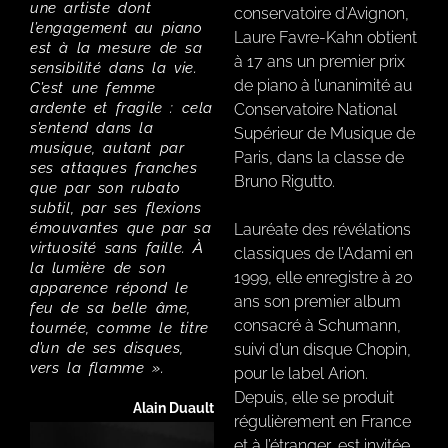
une artiste dont
conservatoire d’Avignon,
l’engagement au piano
Laure Favre-Kahn obtient
est à la mesure de sa
à 17 ans un premier prix
sensibilité dans la vie.
de piano à l’unanimité au
C’est une femme
ardente et fragile : cela
Conservatoire National
s’entend dans la
Supérieur de Musique de
musique, autant par
Paris, dans la classe de
ses attaques franches
Bruno Rigutto.
que par son rubato
subtil, par ses flexions
émouvantes que par sa
Lauréate des révélations
virtuosité sans faille. À
classiques de l’Adami en
la lumière de son
1999, elle enregistre à 20
apparence répond le
ans son premier album
feu de sa belle âme,
consacré à Schumann,
tournée, comme le titre
d’un de ses disques,
suivi d’un disque Chopin,
vers la flamme ».
pour le label Arion.
Depuis, elle se produit
Alain Duault
régulièrement en France
et à l’étranger, est invitée